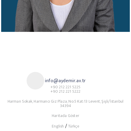
info@aydemir.av.tr
+90 212 221 5225
+90 212 221 5222
Harman Sokak, Harmancı Giz Plaza, No:5 Kat:13 Levent, Şişli/İstanbul
34394
Haritada Göster
/
English
Türkçe